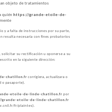
sean objeto de tratamientos
 a quién
https://grande-etoile-de-
amente
o y a falta de instrucciones por su parte,
n resulta necesaria con fines probatorios
 solicitar su rectificación u oponerse a su
escrito en la siguiente dirección:
de-chatillon.fr
corrigiera, actualizara o
d o pasaporte).
ande-etoile-de-linde-chatillon.fr
por
//grande-etoile-de-linde-chatillon.fr
cnil.fr/fr/plaintes
).