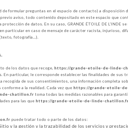
ad de formular preguntas en el espacio de contacto) a disposició
n previo aviso, todo contenido depositado en este espacio que cont
a la protección de datos. En su caso, GRANDE ÉTOILE DE L'INDE se r
 en particular en caso de mensaje de carácter racista, injurioso, di
texto, fotografía…).
s.
nto de los datos que recoge,
https://grande-etoile-de-linde-ch
s. En particular, le corresponde establecer las finalidades de sus 
de la recogida de sus consentimientos, una información completa so
s conforme a la realidad. Cada vez que
https://grande-etoile-de-
nde-chatillon.fr
toma todas las medidas razonables para garantiza
idades para las que
https://grande-etoile-de-linde-chatillon.f
on.fr
puede tratar todo o parte de los datos:
Sitio y la gestión y la trazabilidad de los servicios y presta