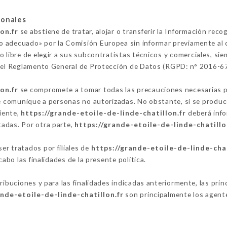
sonales
on.fr
se abstiene de tratar, alojar o transferir la Información reco
 adecuado» por la Comisión Europea sin informar previamente al 
o libre de elegir a sus subcontratistas técnicos y comerciales, si
 del Reglamento General de Protección de Datos (RGPD: n° 2016-6
on.fr
se compromete a tomar todas las precauciones necesarias pa
se comunique a personas no autorizadas. No obstante, si se produce
liente,
https://grande-etoile-de-linde-chatillon.fr
deberá info
adas. Por otra parte,
https://grande-etoile-de-linde-chatillo
r tratados por filiales de
https://grande-etoile-de-linde-chat
cabo las finalidades de la presente política.
tribuciones y para las finalidades indicadas anteriormente, las pr
ande-etoile-de-linde-chatillon.fr
son principalmente los agente