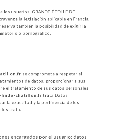
n de los usuarios. GRANDE ÉTOILE DE
ravenga la legislación aplicable en Francia,
eserva también la posibilidad de exigir la
famatorio o pornográfico,
atillon.fr
se compromete a respetar el
tratamientos de datos, proporcionar a sus
bre el tratamiento de sus datos personales
linde-chatillon.fr
trata Datos
r la exactitud y la pertinencia de los
r
los trata.
ciones encargados por el usuario: datos