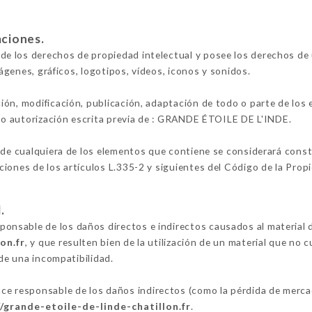
aciones.
e los derechos de propiedad intelectual y posee los derechos de 
mágenes, gráficos, logotipos, vídeos, iconos y sonidos.
ión, modificación, publicación, adaptación de todo o parte de los
lvo autorización escrita previa de : GRANDE ÉTOILE DE L'INDE.
 de cualquiera de los elementos que contiene se considerará constit
iones de los artículos L.335-2 y siguientes del Código de la Propi
.
sable de los daños directos e indirectos causados al material del
on.fr
, y que resulten bien de la utilización de un material que no 
 de una incompatibilidad.
responsable de los daños indirectos (como la pérdida de mercad
//grande-etoile-de-linde-chatillon.fr
.