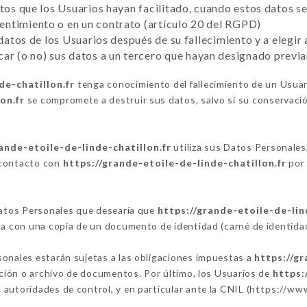
atos que los Usuarios hayan facilitado, cuando estos datos 
ntimiento o en un contrato (artículo 20 del RGPD)
 datos de los Usuarios después de su fallecimiento y a elegir
r (o no) sus datos a un tercero que hayan designado previ
de-chatillon.fr
tenga conocimiento del fallecimiento de un Usuari
on.fr
se compromete a destruir sus datos, salvo si su conservació
ande-etoile-de-linde-chatillon.fr
utiliza sus Datos Personales,
 contacto con
https://grande-etoile-de-linde-chatillon.fr
por 
 Datos Personales que desearía que
https://grande-etoile-de-lin
isa con una copia de un documento de identidad (carné de identida
sonales estarán sujetas a las obligaciones impuestas a
https://gr
vación o archivo de documentos. Por último, los Usuarios de
https:
autoridades de control, y en particular ante la CNIL (
https://www.