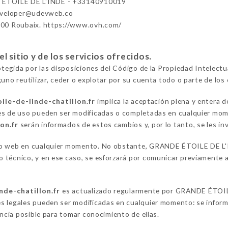
ÉTOILE DE L'INDE - +33140910019
eveloper@udevweb.co
100 Roubaix. https://www.ovh.com/
 sitio y de los servicios ofrecidos.
rotegida por las disposiciones del Código de la Propiedad Intelect
uno reutilizar, ceder o explotar por su cuenta todo o parte de los 
ile-de-linde-chatillon.fr
implica la aceptación plena y entera d
es de uso pueden ser modificadas o completadas en cualquier mome
on.fr
serán informados de estos cambios y, por lo tanto, se les inv
io web en cualquier momento. No obstante, GRANDE ÉTOILE DE L'I
técnico, y en ese caso, se esforzará por comunicar previamente a 
nde-chatillon.fr
es actualizado regularmente por GRANDE ÉTOILE
s legales pueden ser modificadas en cualquier momento: se informa
encia posible para tomar conocimiento de ellas.