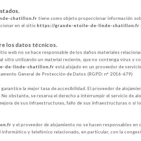
estados.
nde-chatillon.fr
tiene como objeto proporcionar información sob
cionar en el sitio
https://grande-etoile-de-linde-chatillon.fr
re los datos técnicos.
l sitio web no se hace responsable de los daños materiales relacionad
al sitio utilizando un material reciente, que no contenga virus y 
e-de-linde-chatillon.fr
está alojado en un proveedor de servicios
glamento General de Protección de Datos (RGPD: n° 2016-679)
 garantice la mejor tasa de accesibilidad. El proveedor de alojamie
o. No obstante, se reserva el derecho a interrumpir el servicio de 
ejora de sus infraestructuras, fallo de sus infraestructuras o si l
on.fr
y el proveedor de alojamiento no se hacen responsables en 
al informático y telefónico relacionado, en particular, con la conges