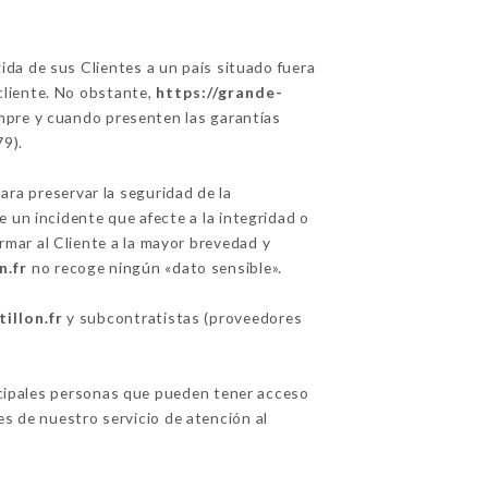
gida de sus Clientes a un país situado fuera
cliente. No obstante,
https://grande-
empre y cuando presenten las garantías
79).
ra preservar la seguridad de la
 un incidente que afecte a la integridad o
rmar al Cliente a la mayor brevedad y
n.fr
no recoge ningún «dato sensible».
illon.fr
y subcontratistas (proveedores
incipales personas que pueden tener acceso
s de nuestro servicio de atención al