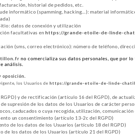
 facturación, historial de pedidos, etc.
raude informático (spamming, hacking…): material informático
tada)
itio: datos de conexión y utilización
cción facultativas en
https://grande-etoile-de-linde-chati
ción (sms, correo electrónico): número de teléfono, direcc
illon.fr
no comercializa sus datos personales, que por lo 
e análisis.
y oposición.
vigente, los Usuarios de
https://grande-etoile-de-linde-chatil
 RGPD) y de rectificación (artículo 16 del RGPD), de actuali
de supresión de los datos de los Usuarios de carácter perso
vocos, caducados o cuya recogida, utilización, comunicación
mento un consentimiento (artículo 13-2c del RGPD)
iento de los datos de los Usuarios (artículo 18 del RGPD)
o de los datos de los Usuarios (artículo 21 del RGPD)