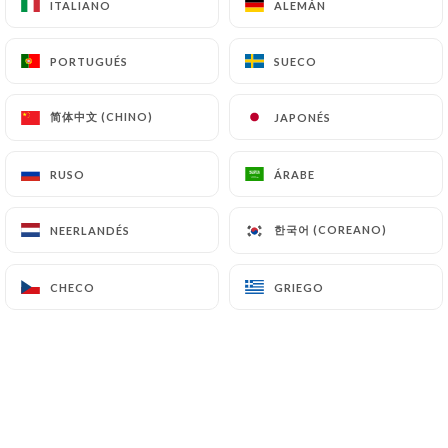
ITALIANO
ITALIANO
ALEMÁN
ALEMÁN
ES
MENÚ
PORTUGUÉS
PORTUGUÉS
SUECO
SUECO
简体中文 (CHINO)
简体中文 (CHINO)
JAPONÉS
JAPONÉS
RUSO
RUSO
ÁRABE
ÁRABE
/
INICIO
GALERÍA
Galería
한국어 (COREANO)
한국어 (COREANO)
NEERLANDÉS
NEERLANDÉS
CHECO
CHECO
GRIEGO
GRIEGO