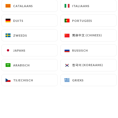
CATALAANS
CATALAANS
ITALIAANS
ITALIAANS
NL
MENU
DUITS
DUITS
PORTUGEES
PORTUGEES
简体中文 (CHINEES)
简体中文 (CHINEES)
ZWEEDS
ZWEEDS
JAPANS
JAPANS
RUSSISCH
RUSSISCH
/
HOME
GALERIJ
Galerij
한국어 (KOREAANS)
한국어 (KOREAANS)
ARABISCH
ARABISCH
TSJECHISCH
TSJECHISCH
GRIEKS
GRIEKS