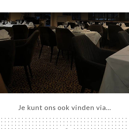
IEW
NU
TACT
Je kunt ons ook vinden via…