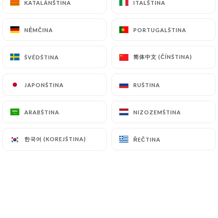
KATALÁNŠTINA
KATALÁNŠTINA
ITALŠTINA
ITALŠTINA
CS
NABÍDKA
NĚMČINA
NĚMČINA
PORTUGALŠTINA
PORTUGALŠTINA
简体中文 (ČÍNŠTINA)
简体中文 (ČÍNŠTINA)
ŠVÉDŠTINA
ŠVÉDŠTINA
JAPONŠTINA
JAPONŠTINA
RUŠTINA
RUŠTINA
/
DOMŮ
GALERIE
Galerie
ARABŠTINA
ARABŠTINA
NIZOZEMŠTINA
NIZOZEMŠTINA
한국어 (KOREJŠTINA)
한국어 (KOREJŠTINA)
ŘEČTINA
ŘEČTINA