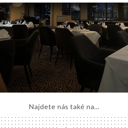
ÍDKA
TAKT
Najdete nás také na...