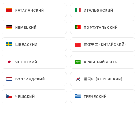
13.00€
КАТАЛАНСКИЙ
КАТАЛАНСКИЙ
ИТАЛЬЯНСКИЙ
ИТАЛЬЯНСКИЙ
Курица в масле
Куриная грудка, приготовленная в сливочном
НЕМЕЦКИЙ
НЕМЕЦКИЙ
ПОРТУГАЛЬСКИЙ
ПОРТУГАЛЬСКИЙ
масле
13.00€
简体中文 (КИТАЙСКИЙ)
简体中文 (КИТАЙСКИЙ)
ШВЕДСКИЙ
ШВЕДСКИЙ
курица по-мадрасски
ЯПОНСКИЙ
ЯПОНСКИЙ
АРАБСКИЙ ЯЗЫК
АРАБСКИЙ ЯЗЫК
Острое карри из куриной грудки
13.00€
한국어 (КОРЕЙСКИЙ)
한국어 (КОРЕЙСКИЙ)
ГОЛЛАНДСКИЙ
ГОЛЛАНДСКИЙ
Куриное карри
ЧЕШСКИЙ
ЧЕШСКИЙ
ГРЕЧЕСКИЙ
ГРЕЧЕСКИЙ
Традиционное куриное карри
12.00€
куриный дал