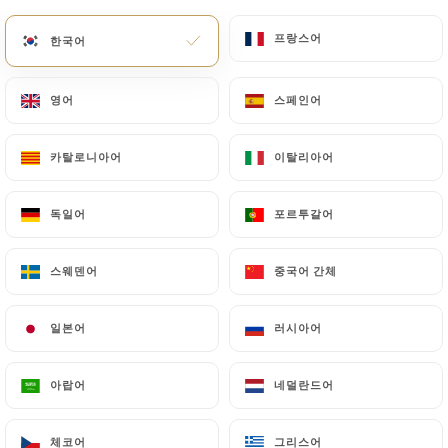
메뉴
KO
프랑스어
프랑스어
한국어
한국어
영어
영어
스페인어
스페인어
카탈로니아어
카탈로니아어
이탈리아어
이탈리아어
/
홈
연락처
독일어
독일어
포르투갈어
포르투갈어
연락처
스웨덴어
스웨덴어
중국어 간체
중국어 간체
일본어
일본어
러시아어
러시아어
아랍어
아랍어
네덜란드어
네덜란드어
Grande Étoile de l'Inde
체코어
체코어
그리스어
그리스어