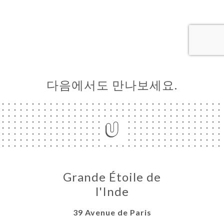
약
기
러
뷰
뉴
다음에서도 만나보세요.
락
Grande Étoile de
l'Inde
39 Avenue de Paris