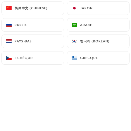
简体中文 (CHINESE)
简体中文 (CHINESE)
JAPON
JAPON
Bienvenue à la
Grande Étoile de l'Inde
,
RUSSIE
RUSSIE
ARABE
ARABE
votre destination culinaire authentique
au cœur de Châtillon.
한국어 (KOREAN)
한국어 (KOREAN)
PAYS-BAS
PAYS-BAS
Nous sommes passionnés par l'art de la
TCHÉQUIE
TCHÉQUIE
GRECQUE
GRECQUE
cuisine indienne et nous nous
engageons à vous offrir une expérience
gastronomique inoubliable.
Notre restaurant est le fruit d'un rêve :
celui de partager les saveurs riches et
les traditions culinaires de l'Inde avec
notre communauté.