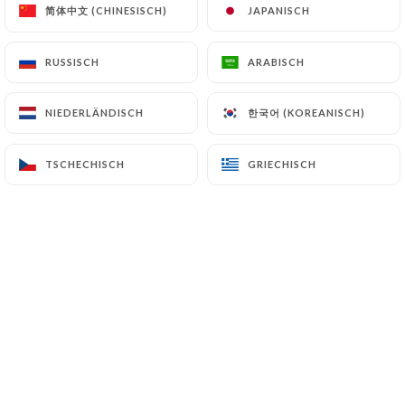
简体中文 (CHINESISCH)
简体中文 (CHINESISCH)
JAPANISCH
JAPANISCH
RUSSISCH
RUSSISCH
ARABISCH
ARABISCH
Bienvenue à la
Grande Étoile de l'Inde
,
votre destination culinaire authentique
한국어 (KOREANISCH)
한국어 (KOREANISCH)
NIEDERLÄNDISCH
NIEDERLÄNDISCH
au cœur de Châtillon.
TSCHECHISCH
TSCHECHISCH
GRIECHISCH
GRIECHISCH
Nous sommes passionnés par l'art de la
cuisine indienne et nous nous
engageons à vous offrir une expérience
gastronomique inoubliable.
Notre restaurant est le fruit d'un rêve :
celui de partager les saveurs riches et
les traditions culinaires de l'Inde avec
notre communauté.